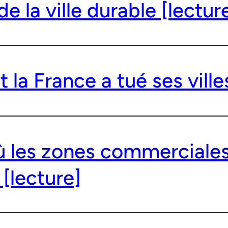
de la ville durable [lectur
a France a tué ses villes
où les zones commerciale
 [lecture]