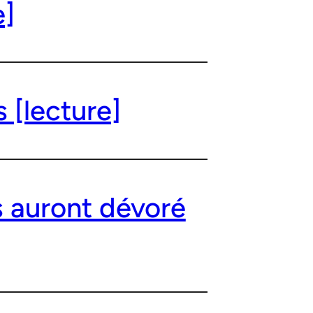
e]
 [lecture]
s auront dévoré