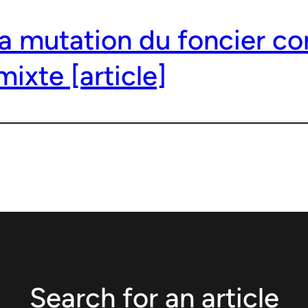
 la mutation du foncier c
mixte [article]
Search for an article