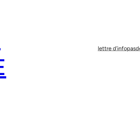
E
lettre d’info
pasd
E