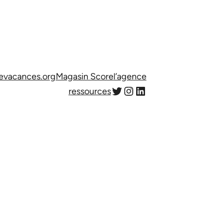
evacances.org
Magasin Score
l’agence
Twitter
Instagram
LinkedIn
ressources