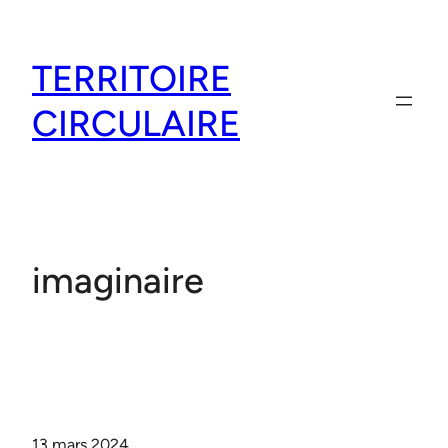
Aller
au
TERRITOIRE
contenu
CIRCULAIRE
imaginaire
13 mars 2024