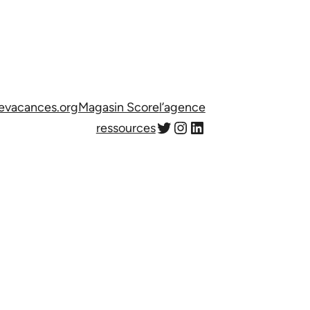
evacances.org
Magasin Score
l’agence
Twitter
Instagram
LinkedIn
ressources