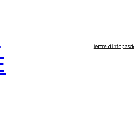
E
lettre d’info
pasd
E