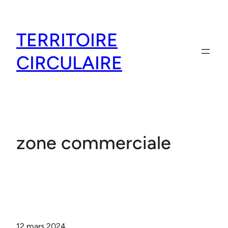
Aller
au
TERRITOIRE
contenu
CIRCULAIRE
zone commerciale
12 mars 2024