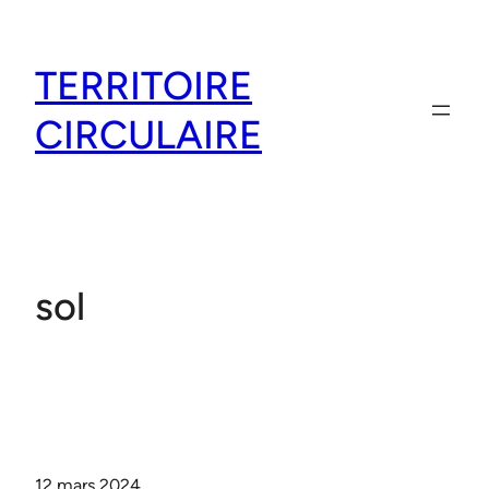
Aller
au
TERRITOIRE
contenu
CIRCULAIRE
sol
12 mars 2024